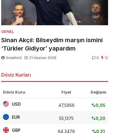
GENEL
Sinan Akçıl: Bilseydim marşın ismini
‘Türkler Gidiyor’ yapardım
SoleKinG
21 Haziran 2026
0
12
Döviz Kurları
Döviz Kuru
Fiyat
Değişim
USD
47,5956
%0,05
EUR
55,1375
%0,20
GBP
64,2479
%0,21