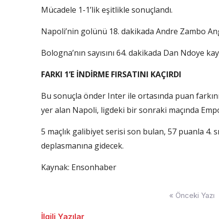
Mücadele 1-1’lik eşitlikle sonuçlandı.
Napoli’nin golünü 18. dakikada Andre Zambo Ang
Bologna’nın sayısını 64. dakikada Dan Ndoye kayd
FARKI 1’E İNDİRME FIRSATINI KAÇIRDI
Bu sonuçla önder Inter ile ortasında puan farkını 
yer alan Napoli, ligdeki bir sonraki maçında Empo
5 maçlık galibiyet serisi son bulan, 57 puanla 4
deplasmanına gidecek.
Kaynak: Ensonhaber
Yazı
« Önceki Yazı
dolaşımı
İlgili Yazılar