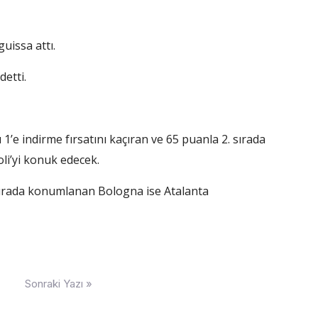
uissa attı.
etti.
1’e indirme fırsatını kaçıran ve 65 puanla 2. sırada
li’yi konuk edecek.
. sırada konumlanan Bologna ise Atalanta
Sonraki Yazı »