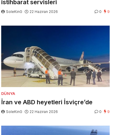
istihbarat servisleri
SoleKinG
22 Haziran 2026
0
9
DÜNYA
İran ve ABD heyetleri İsviçre’de
SoleKinG
22 Haziran 2026
0
9