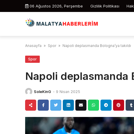
Skip
06 Ağustos 2026, Perşembe
Gizlilik Politikası
Hak
to
content
Anasayfa
»
Spor
»
Napoli deplasmanda Bologna’ya takıldı
Spor
Napoli deplasmanda B
SoleKinG
-
9 Nisan 2025