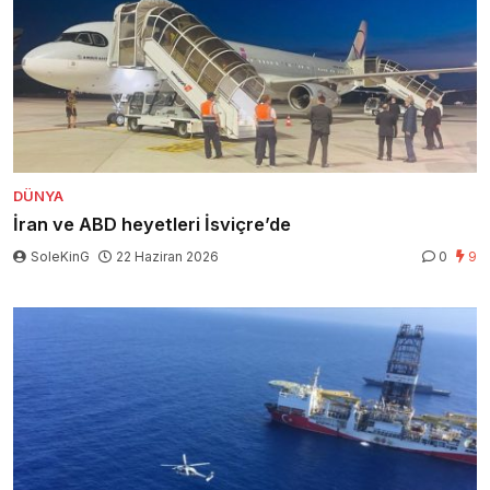
DÜNYA
İran ve ABD heyetleri İsviçre’de
SoleKinG
22 Haziran 2026
0
9