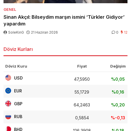
GENEL
Sinan Akçıl: Bilseydim marşın ismini ‘Türkler Gidiyor’
yapardım
SoleKinG
21 Haziran 2026
0
12
Döviz Kurları
Döviz Kuru
Fiyat
Değişim
USD
47,5950
%0,05
EUR
55,1729
%0,16
GBP
64,2463
%0,20
RUB
0,5854
%-0,13
BHD
126,3908
%0,18