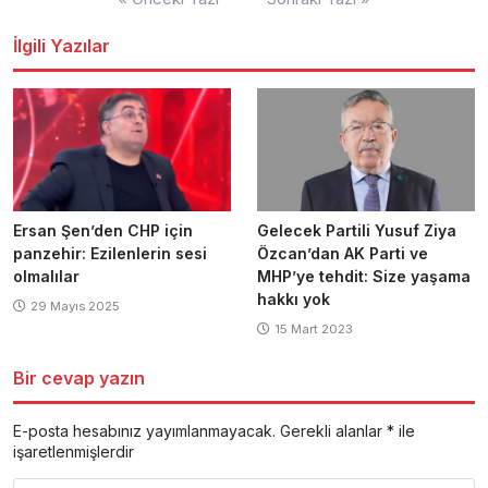
dolaşımı
İlgili Yazılar
Ersan Şen’den CHP için
Gelecek Partili Yusuf Ziya
panzehir: Ezilenlerin sesi
Özcan’dan AK Parti ve
olmalılar
MHP’ye tehdit: Size yaşama
hakkı yok
29 Mayıs 2025
15 Mart 2023
Bir cevap yazın
E-posta hesabınız yayımlanmayacak.
Gerekli alanlar
*
ile
işaretlenmişlerdir