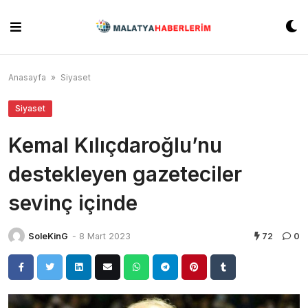
Skip
to
content
Anasayfa
»
Siyaset
Siyaset
Kemal Kılıçdaroğlu’nu
destekleyen gazeteciler
sevinç içinde
SoleKinG
-
8 Mart 2023
72
0