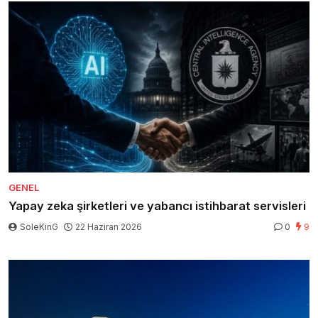
GENEL
Yapay zeka şirketleri ve yabancı istihbarat servisleri
SoleKinG
22 Haziran 2026
0
9