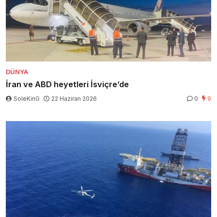
DÜNYA
İran ve ABD heyetleri İsviçre’de
SoleKinG
22 Haziran 2026
0
9