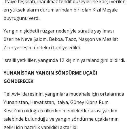
İtfaiye teşkilatı, inanılmaz tehdit düzeylerine karşı verilen
en yüksek alarm durumlarından biri olan Kızıl Meşale
buyruğunu verdi.
Yangının şiddetli rüzgar nedeniyle süratle yayılması
üzerine Neve Şalom, Bekoa, Taoz, Naşşon ve Mesilat
Zion yerleşim üniteleri tahliye edildi.
İsrailli yetkililer, yangında 12 kişinin yaralandığını bildirdi.
YUNANİSTAN YANGIN SÖNDÜRME UÇAĞI
GÖNDERECEK
Tel Aviv idaresinin, yangınlara müdahale için ortalarında
Yunanistan, Hırvatistan, İtalya, Güney Kıbrıs Rum
Kesiti’nin olduğu 6 ülkeden memleketler arası yardım
talebinde bulunduğu ve yangın söndürme uçaklarının
gelişi için hazırlık yapıldığı aktarıldı.