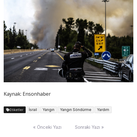
Kaynak: Ensonhaber
İsrail
Yangın
Yangın Söndürme
Yardım
Etiketler
Yazı
« Önceki Yazı
Sonraki Yazı »
dolaşımı