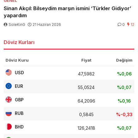
GENEL
Sinan Akçıl: Bilseydim marşın ismini ‘Türkler Gidiyor’
yapardım
SoleKinG
21 Haziran 2026
0
12
Döviz Kurları
Döviz Kuru
Fiyat
Değişim
USD
47,5982
%0,06
EUR
55,0524
%0,07
GBP
64,2096
%0,16
RUB
0,5845
%-0,33
BHD
126,2418
%0,07