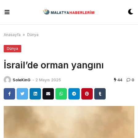
Skip
to
content
Anasayfa
»
Dünya
Dünya
İsrail’de orman yangını
SoleKinG
-
2 Mayıs 2025
44
0