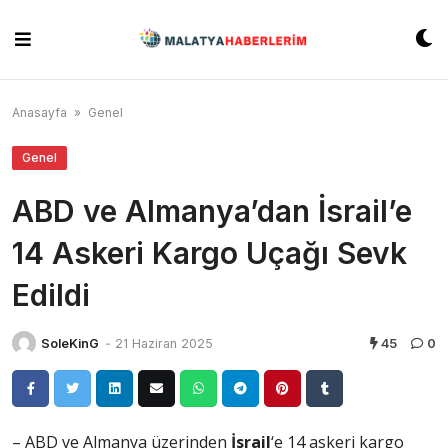
Skip
to
content
Anasayfa
»
Genel
Genel
ABD ve Almanya’dan İsrail’e
14 Askeri Kargo Uçağı Sevk
Edildi
SoleKinG
-
21 Haziran 2025
45
0
– ABD ve Almanya üzerinden
İsrail
‘e 14 askeri kargo