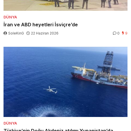
DÜNYA
İran ve ABD heyetleri İsviçre’de
SoleKinG
22 Haziran 2026
0
9
DÜNYA
Türkiye’nin Doğu Akdeniz atılımı Yunanistan’da