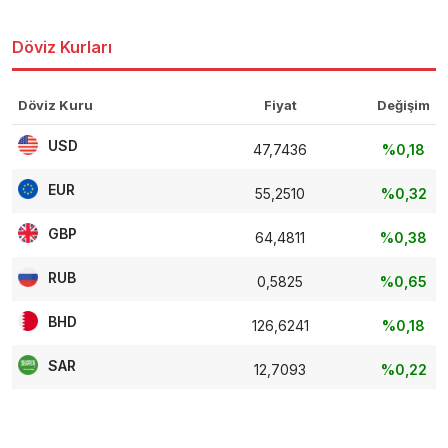
Döviz Kurları
Döviz Kuru
Fiyat
Değişim
USD
47,7436
%0,18
EUR
55,2510
%0,32
GBP
64,4811
%0,38
RUB
0,5825
%0,65
BHD
126,6241
%0,18
SAR
12,7093
%0,22