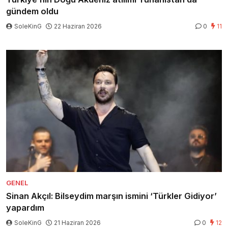
gündem oldu
SoleKinG
22 Haziran 2026
0
11
GENEL
Sinan Akçıl: Bilseydim marşın ismini ‘Türkler Gidiyor’
yapardım
SoleKinG
21 Haziran 2026
0
12