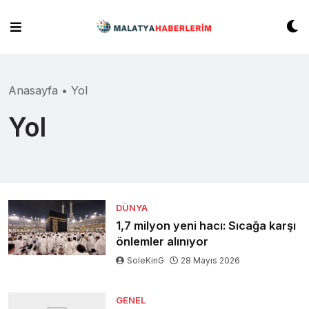
Skip
to
content
Anasayfa
•
Yol
Yol
DÜNYA
1,7 milyon yeni hacı: Sıcağa karşı
önlemler alınıyor
SoleKinG
28 Mayıs 2026
GENEL