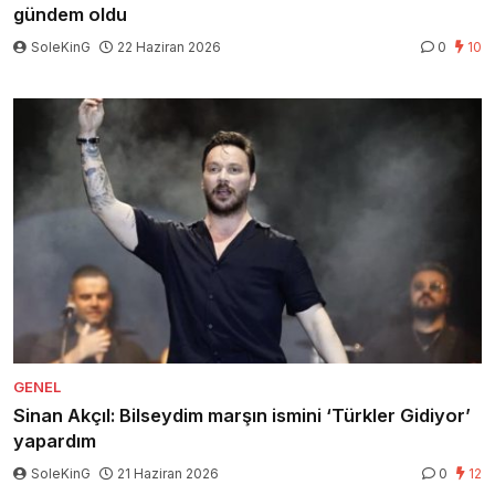
gündem oldu
SoleKinG
22 Haziran 2026
0
10
GENEL
Sinan Akçıl: Bilseydim marşın ismini ‘Türkler Gidiyor’
yapardım
SoleKinG
21 Haziran 2026
0
12