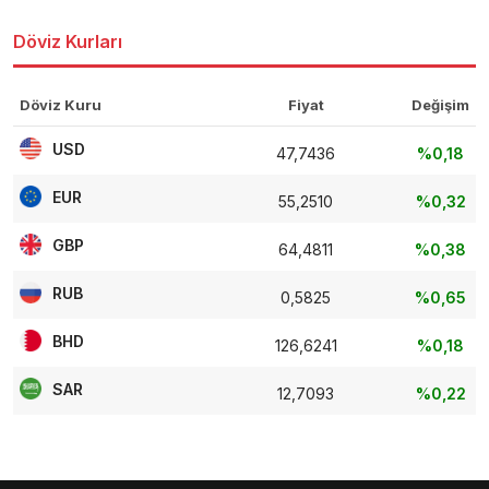
Döviz Kurları
Döviz Kuru
Fiyat
Değişim
USD
47,7436
%0,18
EUR
55,2510
%0,32
GBP
64,4811
%0,38
RUB
0,5825
%0,65
BHD
126,6241
%0,18
SAR
12,7093
%0,22