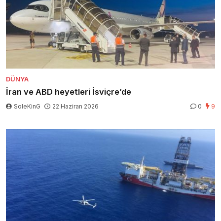
DÜNYA
İran ve ABD heyetleri İsviçre’de
SoleKinG
22 Haziran 2026
0
9