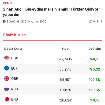
GENEL
Sinan Akçıl: Bilseydim marşın ismini ‘Türkler Gidiyor’
yapardım
SoleKinG
21 Haziran 2026
0
12
Döviz Kurları
Döviz Kuru
Fiyat
Değişim
USD
47,7436
%0,18
EUR
55,2510
%0,32
GBP
64,4811
%0,38
RUB
0,5825
%0,65
BHD
126,6241
%0,18