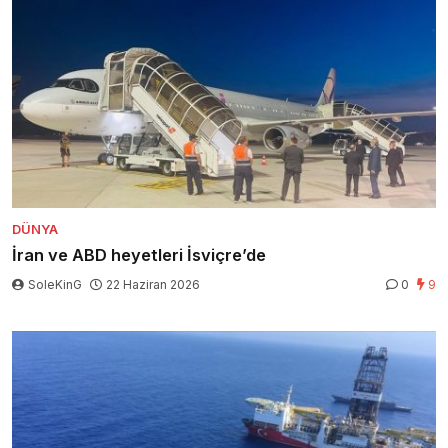
DÜNYA
İran ve ABD heyetleri İsviçre’de
SoleKinG
22 Haziran 2026
0
9