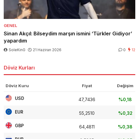
GENEL
Sinan Akçıl: Bilseydim marşın ismini ‘Türkler Gidiyor’
yapardım
SoleKinG
21 Haziran 2026
0
12
Döviz Kurları
Döviz Kuru
Fiyat
Değişim
USD
47,7436
%0,18
EUR
55,2510
%0,32
GBP
64,4811
%0,38