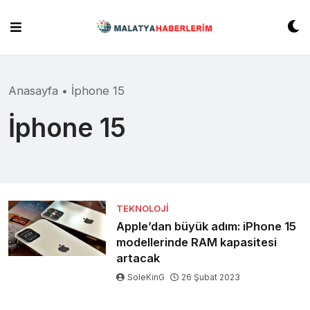
Skip
to
content
Anasayfa
•
İphone 15
İphone 15
TEKNOLOJI
Apple’dan büyük adım: iPhone 15
modellerinde RAM kapasitesi
artacak
SoleKinG
26 Şubat 2023