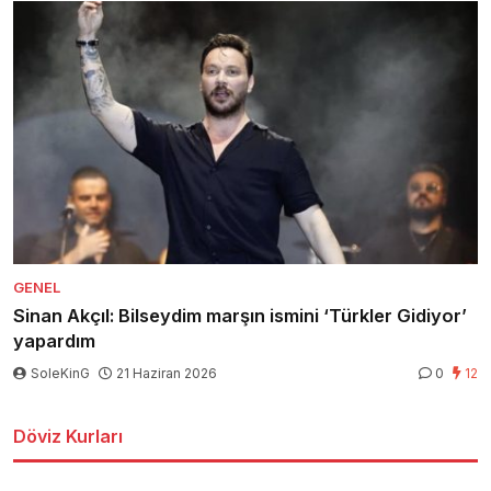
GENEL
Sinan Akçıl: Bilseydim marşın ismini ‘Türkler Gidiyor’
yapardım
SoleKinG
21 Haziran 2026
0
12
Döviz Kurları