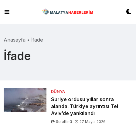
Skip
to
content
Anasayfa
•
İfade
İfade
DÜNYA
Suriye ordusu yıllar sonra
alanda: Türkiye ayrıntısı Tel
Aviv’de yankılandı
SoleKinG
27 Mayıs 2026