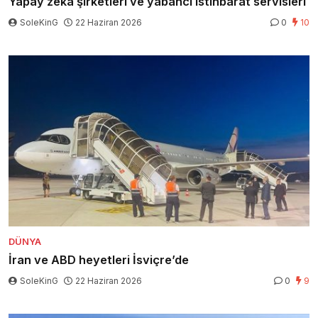
Yapay zeka şirketleri ve yabancı istihbarat servisleri
SoleKinG
22 Haziran 2026
0
10
DÜNYA
İran ve ABD heyetleri İsviçre’de
SoleKinG
22 Haziran 2026
0
9