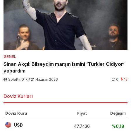
GENEL
Sinan Akçıl: Bilseydim marşın ismini ‘Türkler Gidiyor’
yapardım
SoleKinG
21 Haziran 2026
0
12
Döviz Kurları
Döviz Kuru
Fiyat
Değişim
USD
47,7436
%0,18