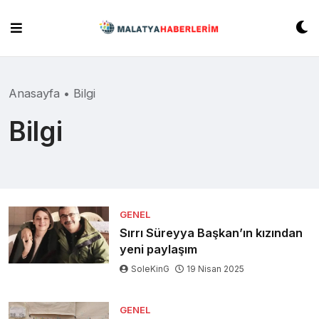
Skip
to
content
Anasayfa
•
Bilgi
Bilgi
GENEL
Sırrı Süreyya Başkan’ın kızından
yeni paylaşım
SoleKinG
19 Nisan 2025
GENEL